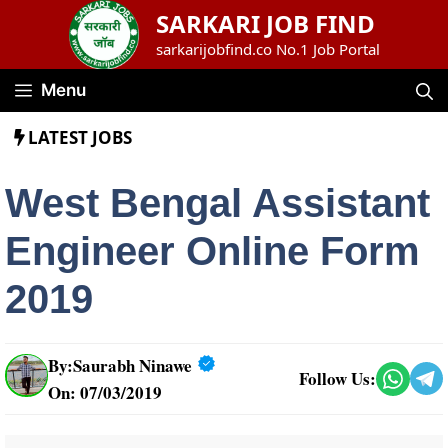
Skip
SARKARI JOB FIND
to
sarkarijobfind.co No.1 Job Portal
content
Menu
LATEST JOBS
West Bengal Assistant
Engineer Online Form
2019
By:
Saurabh Ninawe
Follow Us:
On: 07/03/2019