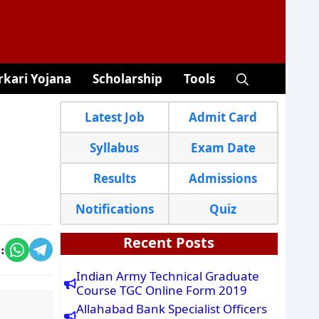
rkari Yojana
Scholarship
Tools
Latest Job
Admit Card
Syllabus
Exam Date
Results
Admissions
Notifications
Quiz
Recent Posts
:
Indian Army Technical Graduate
Course TGC Online Form 2019
Allahabad Bank Specialist Officers