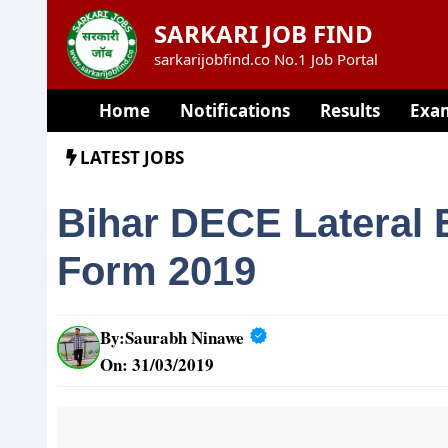
Skip
SARKARI JOB FIND
to
sarkarijobfind.co No.1 Job Portal
content
Home
Notifications
Results
Exa
LATEST JOBS
Bihar DECE Lateral 
Form 2019
By:
Saurabh Ninawe
On: 31/03/2019