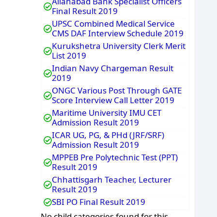
Allahabad Bank Specialist Officers
Final Result 2019
UPSC Combined Medical Service
CMS DAF Interview Schedule 2019
Kurukshetra University Clerk Merit
List 2019
Indian Navy Chargeman Result
2019
ONGC Various Post Through GATE
Score Interview Call Letter 2019
Maritime University IMU CET
Admission Result 2019
ICAR UG, PG, & PHd (JRF/SRF)
Admission Result 2019
MPPEB Pre Polytechnic Test (PPT)
Result 2019
Chhattisgarh Teacher, Lecturer
Result 2019
SBI PO Final Result 2019
No child categories found for this