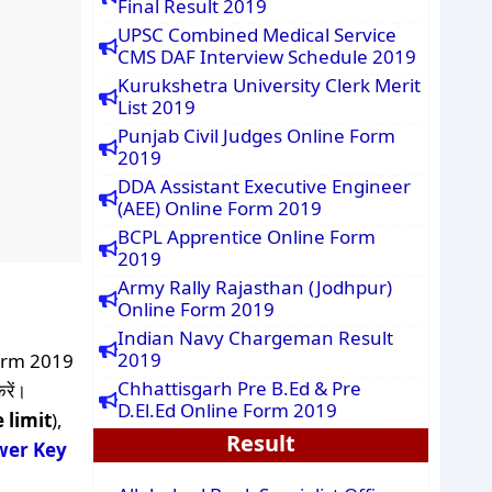
Final Result 2019
UPSC Combined Medical Service
CMS DAF Interview Schedule 2019
Kurukshetra University Clerk Merit
List 2019
Punjab Civil Judges Online Form
2019
DDA Assistant Executive Engineer
(AEE) Online Form 2019
BCPL Apprentice Online Form
2019
Army Rally Rajasthan (Jodhpur)
Online Form 2019
Indian Navy Chargeman Result
2019
orm 2019
Chhattisgarh Pre B.Ed & Pre
रें।
D.El.Ed Online Form 2019
 limit
),
Result
wer Key