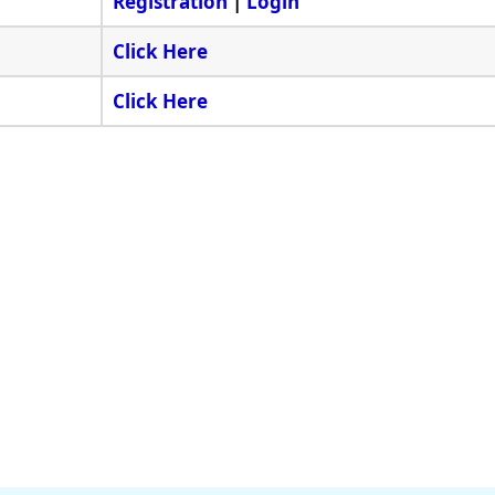
Registration
|
Login
Click Here
Click Here