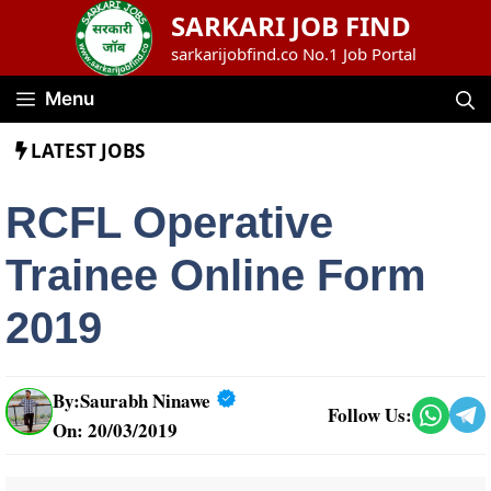
Skip
SARKARI JOB FIND
to
sarkarijobfind.co No.1 Job Portal
content
Menu
LATEST JOBS
RCFL Operative
Trainee Online Form
2019
By:
Saurabh Ninawe
Follow Us:
On: 20/03/2019