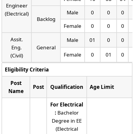
Engineer
Male
0
0
0
(Electrical)
Backlog
Female
0
0
0
Assit.
Male
01
0
0
Eng.
General
Female
0
01
0
(Civil)
Eligibility Criteria
Post
Post
Qualification
Age Limit
Name
For Electrical
:
Bachelor
Degree in EE
(Electrical