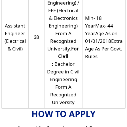
Engineering) /
EEE (Electrical
& Electronics
Min- 18
Assistant
Engineering)
YearMax- 44
Engineer
From A
YearAge As on
68
(Electrical
Recognized
01/01/2018Extra
& Civil)
University.
For
Age As Per Govt.
Civil
Rules
:
Bachelor
Degree in Civil
Engineering
Form A
Recognized
University
HOW TO APPLY