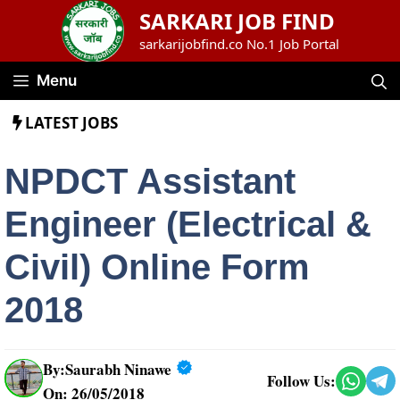
Skip
SARKARI JOB FIND
to
sarkarijobfind.co No.1 Job Portal
content
Menu
LATEST JOBS
NPDCT Assistant
Engineer (Electrical &
Civil) Online Form
2018
By:
Saurabh Ninawe
Follow Us:
On: 26/05/2018