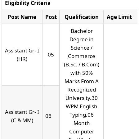
Eligibility Criteria
Post Name
Post
Qualification
Age Limit
Bachelor
Degree in
Science /
Assistant Gr- I
05
Commerce
(HR)
(B.Sc. / B.Com)
with 50%
Marks From A
Recognized
University.30
WPM English
Assistant Gr- I
Typing.06
06
(C & MM)
Month
Computer