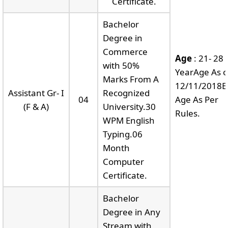
Certificate.
Bachelor
Degree in
Commerce
Age
: 21- 28
with 50%
YearAge As 
Marks From A
12/11/2018E
Assistant Gr- I
Recognized
04
Age As Per
(F & A)
University.30
Rules.
WPM English
Typing.06
Month
Computer
Certificate.
Bachelor
Degree in Any
Stream with