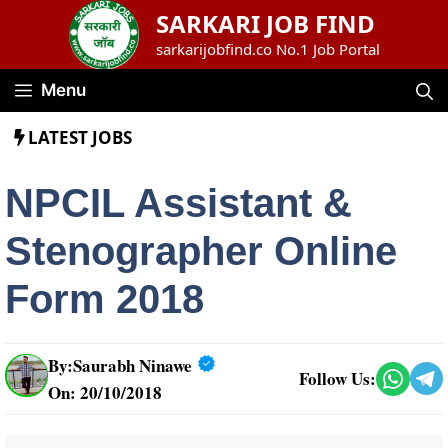
Skip
SARKARI JOB FIND
to
sarkarijobfind.co No.1 Job Portal
content
Menu
LATEST JOBS
NPCIL Assistant &
Stenographer Online
Form 2018
By:
Saurabh Ninawe
Follow Us:
On: 20/10/2018