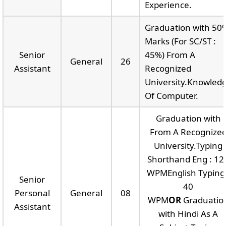
Experience.
Graduation with 50
Marks (For SC/ST :
Senior
45%) From A
General
26
Assistant
Recognized
University.Knowled
Of Computer.
Graduation with
From A Recognize
University.Typing
Shorthand Eng : 12
WPMEnglish Typing 
Senior
40
Personal
General
08
WPM
OR
Graduatio
Assistant
with Hindi As A