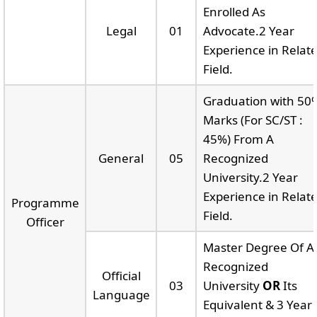
Enrolled As
Legal
01
Advocate.2 Year
Experience in Relat
Field.
Graduation with 50
Marks (For SC/ST :
45%) From A
General
05
Recognized
University.2 Year
Experience in Relat
Programme
Field.
Officer
Master Degree Of A
Recognized
Official
03
University
OR
Its
Language
Equivalent & 3 Year