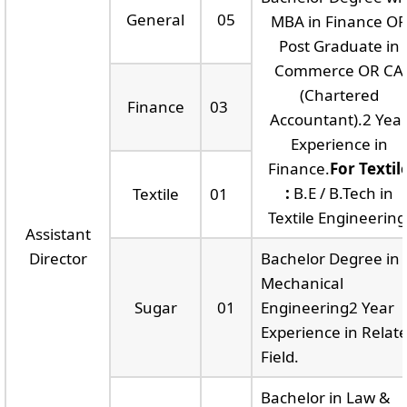
General
05
MBA in Finance O
Post Graduate in
Commerce OR CA
(Chartered
Finance
03
Accountant).2 Yea
Experience in
Finance.
For Textil
:
B.E / B.Tech in
Textile
01
Textile Engineering
Assistant
Director
Bachelor Degree in
Mechanical
Sugar
01
Engineering2 Year
Experience in Relat
Field.
Bachelor in Law &