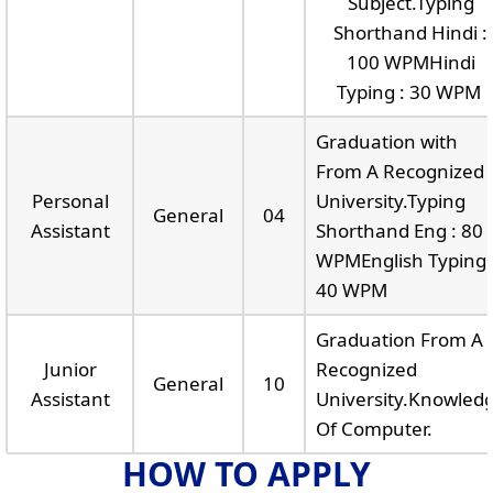
Subject.Typing
Shorthand Hindi :
100 WPMHindi
Typing : 30 WPM
Graduation with
From A Recognized
Personal
University.Typing
General
04
Assistant
Shorthand Eng : 80
WPMEnglish Typing 
40 WPM
Graduation From A
Junior
Recognized
General
10
Assistant
University.Knowled
Of Computer.
HOW TO APPLY