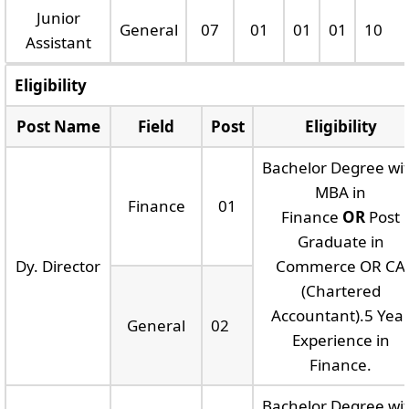
Junior
General
07
01
01
01
10
Assistant
Eligibility
Post Name
Field
Post
Eligibility
Bachelor Degree wi
MBA in
Finance
01
Finance
OR
Post
Graduate in
Dy. Director
Commerce OR CA
(Chartered
Accountant).5 Yea
General
02
Experience in
Finance.
Bachelor Degree wi