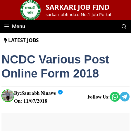
Skip
SARKARI JOB FIND
to
sarkarijobfind.co No.1 Job Portal
content
Menu
LATEST JOBS
NCDC Various Post
Online Form 2018
By:
Saurabh Ninawe
Follow Us:
On: 11/07/2018