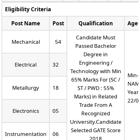
Eligibility Criteria
Post Name
Post
Qualification
Age 
Candidate Must
Mechanical
54
Passed Bachelor
Degree in
Engineering /
Electrical
32
Technology with Min
Min-
65% Marks For (SC /
NAMa
Metallurgy
18
ST / PWD : 55%
Year
Marks) in Related
22/0
Trade From A
Electronics
05
Recognized
University.Candidate
Selected GATE Score
Instrumentation
06
2018