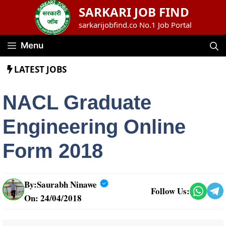
Skip
SARKARI JOB FIND
to
sarkarijobfind.co No.1 Job Portal
content
Menu
LATEST JOBS
NACL Graduate
Engineering Online
Form 2018
By:
Saurabh Ninawe
Follow Us:
On: 24/04/2018