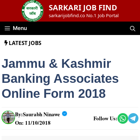
Skip
SARKARI JOB FIND
to
sarkarijobfind.co No.1 Job Portal
content
Menu
LATEST JOBS
Jammu & Kashmir
Banking Associates
Online Form 2018
By:
Saurabh Ninawe
Follow Us:
On: 11/10/2018