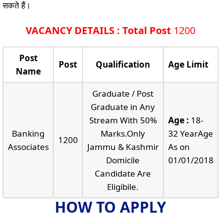
सकते हैं।
VACANCY DETAILS : Total Post
1200
Post
Post
Qualification
Age Limit
Name
Graduate / Post
Graduate in Any
Stream With 50%
Age :
18-
Banking
Marks.Only
32 YearAge
1200
Associates
Jammu & Kashmir
As on
Domicile
01/01/2018
Candidate Are
Eligibile.
HOW TO APPLY