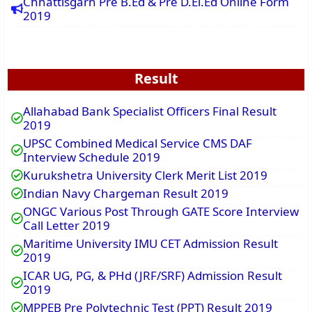
Chhattisgarh Pre B.Ed & Pre D.El.Ed Online Form
2019
Result
Allahabad Bank Specialist Officers Final Result
2019
UPSC Combined Medical Service CMS DAF
Interview Schedule 2019
Kurukshetra University Clerk Merit List 2019
Indian Navy Chargeman Result 2019
ONGC Various Post Through GATE Score Interview
Call Letter 2019
Maritime University IMU CET Admission Result
2019
ICAR UG, PG, & PHd (JRF/SRF) Admission Result
2019
MPPEB Pre Polytechnic Test (PPT) Result 2019