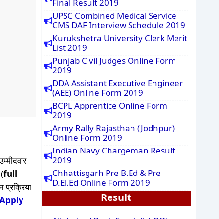
Final Result 2019
UPSC Combined Medical Service
CMS DAF Interview Schedule 2019
Kurukshetra University Clerk Merit
List 2019
Punjab Civil Judges Online Form
2019
DDA Assistant Executive Engineer
(AEE) Online Form 2019
BCPL Apprentice Online Form
2019
Army Rally Rajasthan (Jodhpur)
Online Form 2019
Indian Navy Chargeman Result
2019
उम्मीदवार
Chhattisgarh Pre B.Ed & Pre
 (
full
D.El.Ed Online Form 2019
न प्रक्रिया
Result
Apply