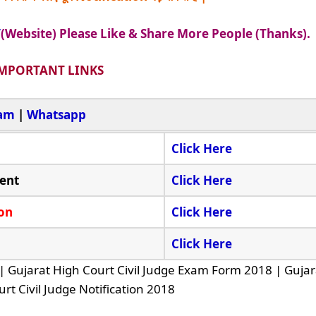
/
(Website) Please Like & Share More People (Thanks).
MPORTANT LINKS
ram
|
Whatsapp
Click Here
ent
Click Here
on
Click Here
Click Here
| Gujarat High Court Civil Judge Exam Form 2018 | Gujar
rt Civil Judge Notification 2018