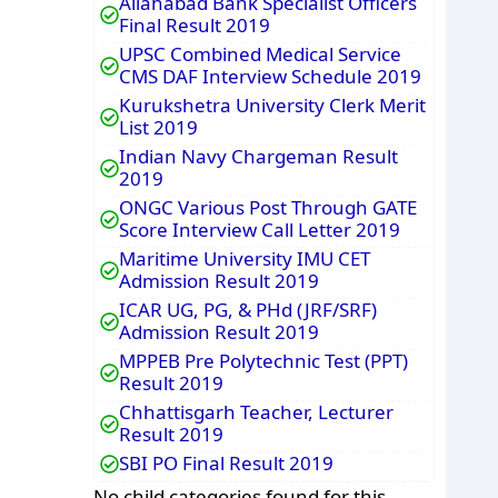
Allahabad Bank Specialist Officers
Final Result 2019
UPSC Combined Medical Service
CMS DAF Interview Schedule 2019
Kurukshetra University Clerk Merit
List 2019
Indian Navy Chargeman Result
2019
ONGC Various Post Through GATE
Score Interview Call Letter 2019
Maritime University IMU CET
Admission Result 2019
ICAR UG, PG, & PHd (JRF/SRF)
Admission Result 2019
MPPEB Pre Polytechnic Test (PPT)
Result 2019
Chhattisgarh Teacher, Lecturer
Result 2019
SBI PO Final Result 2019
No child categories found for this