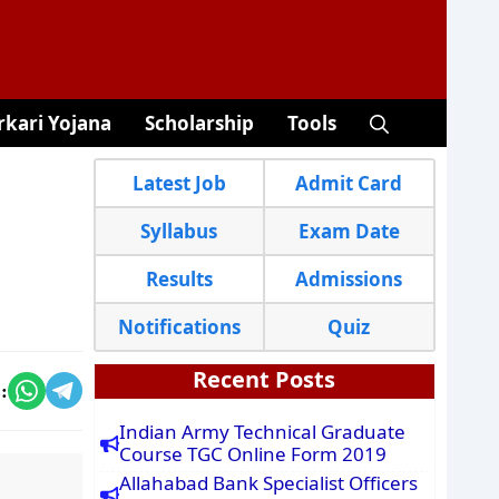
rkari Yojana
Scholarship
Tools
Latest Job
Admit Card
Syllabus
Exam Date
Results
Admissions
Notifications
Quiz
Recent Posts
:
Indian Army Technical Graduate
Course TGC Online Form 2019
Allahabad Bank Specialist Officers