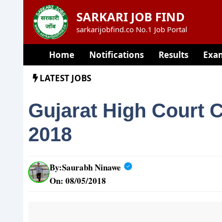
Skip
SARKARI JOB FIND
to
sarkarijobfind.co No.1 Job Portal
content
Home
Notifications
Results
Exa
LATEST JOBS
Gujarat High Court 
2018
By:
Saurabh Ninawe
On: 08/05/2018