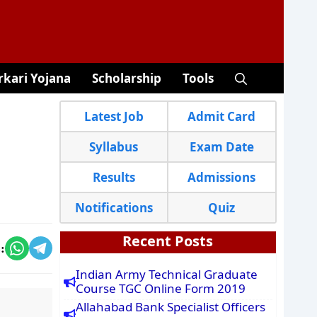
rkari Yojana
Scholarship
Tools
Latest Job
Admit Card
Syllabus
Exam Date
Results
Admissions
Notifications
Quiz
Recent Posts
:
Indian Army Technical Graduate
Course TGC Online Form 2019
Allahabad Bank Specialist Officers