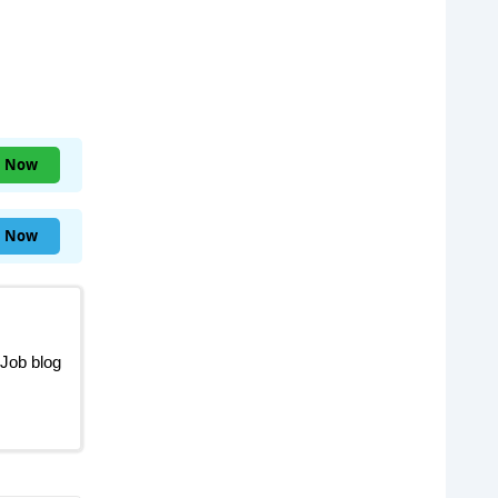
n Now
n Now
 Job blog