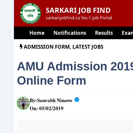
Skip
SARKARI JOB FIND
to
sarkarijobfind.co No.1 Job Portal
content
Home
Notifications
Results
Exa
ADMISSION FORM
,
LATEST JOBS
AMU Admission 2019
Online Form
By:
Saurabh Ninawe
On: 05/02/2019