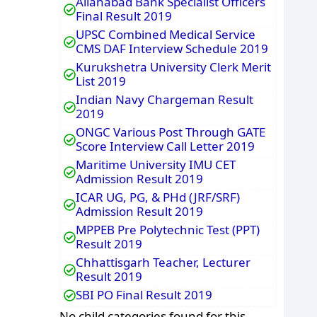
Allahabad Bank Specialist Officers
Final Result 2019
UPSC Combined Medical Service
CMS DAF Interview Schedule 2019
Kurukshetra University Clerk Merit
List 2019
Indian Navy Chargeman Result
2019
ONGC Various Post Through GATE
Score Interview Call Letter 2019
Maritime University IMU CET
Admission Result 2019
ICAR UG, PG, & PHd (JRF/SRF)
Admission Result 2019
MPPEB Pre Polytechnic Test (PPT)
Result 2019
Chhattisgarh Teacher, Lecturer
Result 2019
SBI PO Final Result 2019
No child categories found for this