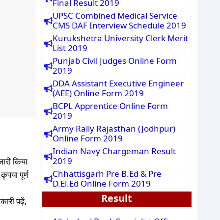
Final Result 2019
UPSC Combined Medical Service
CMS DAF Interview Schedule 2019
Kurukshetra University Clerk Merit
List 2019
Punjab Civil Judges Online Form
2019
DDA Assistant Executive Engineer
(AEE) Online Form 2019
BCPL Apprentice Online Form
2019
Army Rally Rajasthan (Jodhpur)
Online Form 2019
Indian Navy Chargeman Result
2019
ारी किया
Chhattisgarh Pre B.Ed & Pre
पया पूर्ण
D.El.Ed Online Form 2019
Result
री पढ़ें,