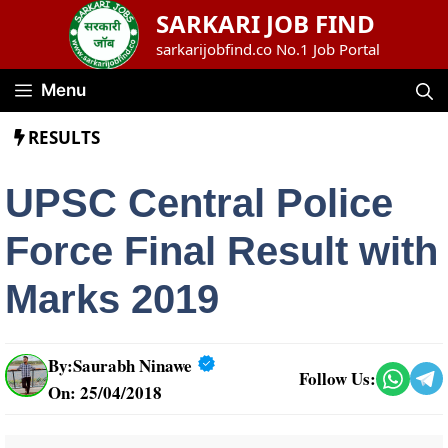
Skip
SARKARI JOB FIND
to
sarkarijobfind.co No.1 Job Portal
content
Menu
RESULTS
UPSC Central Police
Force Final Result with
Marks 2019
By:
Saurabh Ninawe
Follow Us:
On: 25/04/2018