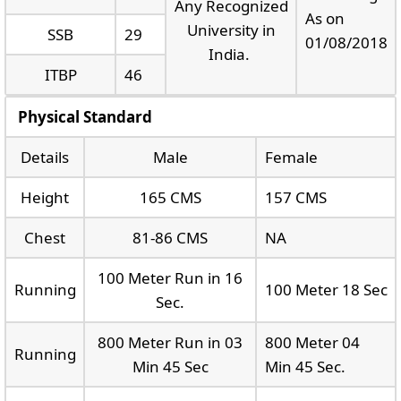
Any Recognized
As on
University in
SSB
29
01/08/2018
India.
ITBP
46
Physical Standard
Details
Male
Female
Height
165 CMS
157 CMS
Chest
81-86 CMS
NA
100 Meter Run in 16
Running
100 Meter 18 Sec
Sec.
800 Meter Run in 03
800 Meter 04
Running
Min 45 Sec
Min 45 Sec.