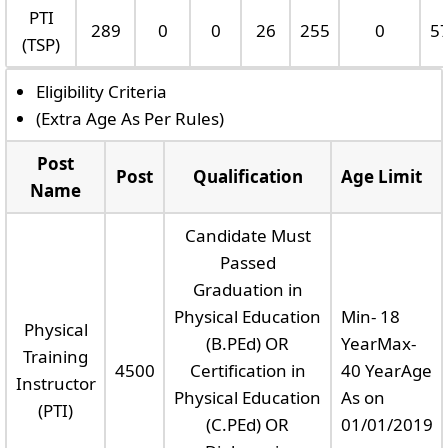
PTI
289
0
0
26
255
0
5
(TSP)
Eligibility Criteria
(Extra Age As Per Rules)
Post
Post
Qualification
Age Limit
Name
Candidate Must
Passed
Graduation in
Physical Education
Min- 18
Physical
(B.PEd) OR
YearMax-
Training
4500
Certification in
40 YearAge
Instructor
Physical Education
As on
(PTI)
(C.PEd) OR
01/01/2019