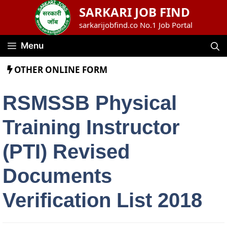
Skip
SARKARI JOB FIND
to
sarkarijobfind.co No.1 Job Portal
content
Menu
OTHER ONLINE FORM
RSMSSB Physical
Training Instructor
(PTI) Revised
Documents
Verification List 2018