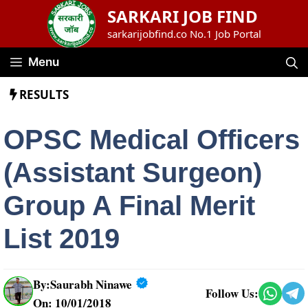
Skip
SARKARI JOB FIND
to
sarkarijobfind.co No.1 Job Portal
content
Menu
RESULTS
OPSC Medical Officers
(Assistant Surgeon)
Group A Final Merit
List 2019
By:
Saurabh Ninawe
Follow Us:
On: 10/01/2018