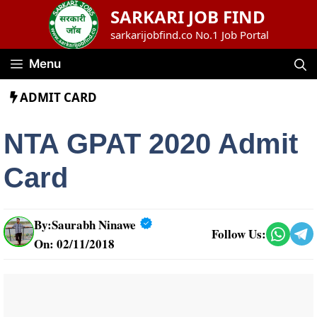
Skip
SARKARI JOB FIND
to
sarkarijobfind.co No.1 Job Portal
content
Menu
ADMIT CARD
NTA GPAT 2020 Admit
Card
By:
Saurabh Ninawe
Follow Us:
On: 02/11/2018