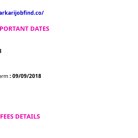
arkarijobfind.co/
PORTANT DATES
8
Form
: 09/09/201
8
FEES DETAILS