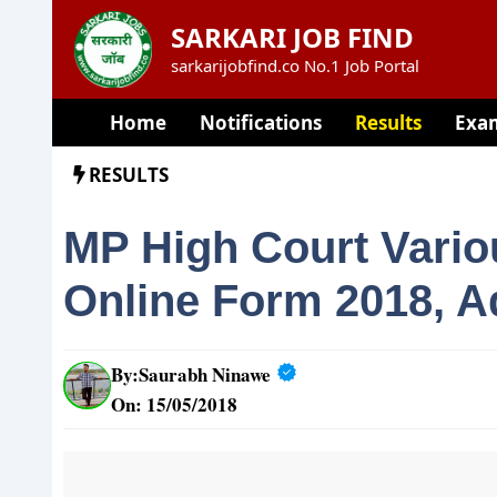
Skip
SARKARI JOB FIND
to
sarkarijobfind.co No.1 Job Portal
content
Home
Notifications
Results
Exa
RESULTS
MP High Court Vario
Online Form 2018, A
By:
Saurabh Ninawe
On: 15/05/2018