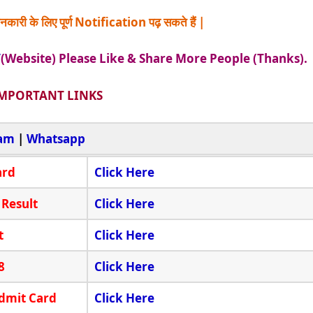
नकारी के लिए पूर्ण Notification पढ़ सकते हैं |
/
(Website) Please Like & Share More People (Thanks).
MPORTANT LINKS
ram
|
Whatsapp
ard
Click Here
 Result
Click Here
t
Click Here
8
Click Here
dmit Card
Click Here