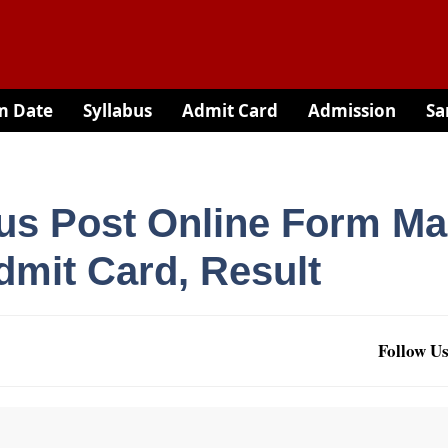
m Date
Syllabus
Admit Card
Admission
Sa
us Post Online Form Ma
dmit Card, Result
Follow Us