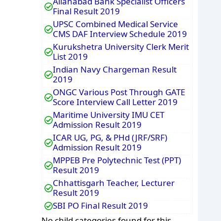
Allahabad Bank Specialist Officers
Final Result 2019
UPSC Combined Medical Service
CMS DAF Interview Schedule 2019
Kurukshetra University Clerk Merit
List 2019
Indian Navy Chargeman Result
2019
ONGC Various Post Through GATE
Score Interview Call Letter 2019
Maritime University IMU CET
Admission Result 2019
ICAR UG, PG, & PHd (JRF/SRF)
Admission Result 2019
MPPEB Pre Polytechnic Test (PPT)
Result 2019
Chhattisgarh Teacher, Lecturer
Result 2019
SBI PO Final Result 2019
No child categories found for this