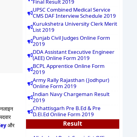
Final Result 2019
UPSC Combined Medical Service
CMS DAF Interview Schedule 2019
Kurukshetra University Clerk Merit
List 2019
Punjab Civil Judges Online Form
2019
DDA Assistant Executive Engineer
(AEE) Online Form 2019
BCPL Apprentice Online Form
2019
Army Rally Rajasthan (Jodhpur)
Online Form 2019
Indian Navy Chargeman Result
2019
Chhattisgarh Pre B.Ed & Pre
ऑनलाइन
D.El.Ed Online Form 2019
 पदवार
Result
Key
और