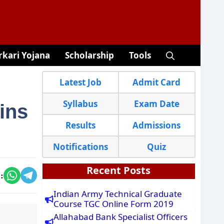
rkari Yojana
Scholarship
Tools
Latest Job
Admit Card
Syllabus
Exam Date
ins
Results
Admissions
Notifications
Quiz
Recent Posts
:
Indian Army Technical Graduate
Course TGC Online Form 2019
Allahabad Bank Specialist Officers