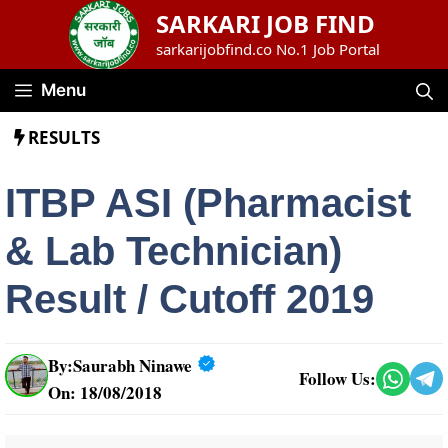
Skip
SARKARI JOB FIND
to
sarkarijobfind.co No.1 Job Portal
content
Menu
RESULTS
ITBP ASI (Pharmacist
& Lab Technician)
Result / Cutoff 2019
By:
Saurabh Ninawe
Follow Us:
On: 18/08/2018