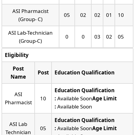
ASI Pharmacist
05
02
02
01
10
(Group- C)
ASI Lab-Technician
0
0
03
02
05
(Group-C)
Eligibility
Post
Post
Education Qualification
Name
Education Qualification
ASI
10
:
Available Soon
Age Limit
Pharmacist
:
Available Soon
Education Qualification
ASI Lab
05
:
Available Soon
Age Limit
Technician