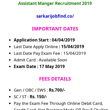
Assistant Manger Recruitment 2019
sarkarijobfind.co/
IMPORTANT DATES
Application Start : 04/04/2019
Last Date Apply Online
: 15/04
/2019
Last Date Pay Exam Fee : 15/04/2019
Admit Card : Available Soon
Exam Date : 17 May 2019
FEES DETAILS
Gen / OBC / EWS :
Rs.700/-
SC / ST :
Rs. 150/-
Pay the Exam Fee Through Online Debit Card,
Credit Card, Net Banking Mode OR Pay E Challan