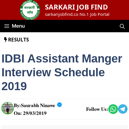
Skip
SARKARI JOB FIND
to
sarkarijobfind.co No.1 Job Portal
content
Menu
RESULTS
IDBI Assistant Manger
Interview Schedule
2019
By:
Saurabh Ninawe
Follow Us:
On: 29/03/2019