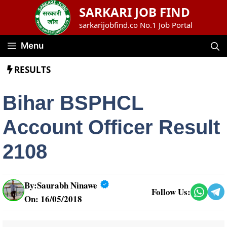
Skip
SARKARI JOB FIND
to
sarkarijobfind.co No.1 Job Portal
content
Menu
RESULTS
Bihar BSPHCL
Account Officer Result
2108
By:
Saurabh Ninawe
Follow Us:
On: 16/05/2018