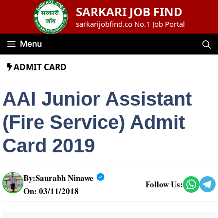
Skip
SARKARI JOB FIND
to
sarkarijobfind.co No.1 Job Portal
content
Menu
ADMIT CARD
AAI Junior Assistant
(Fire Service) Admit
Card 2019
By:
Saurabh Ninawe
Follow Us:
On: 03/11/2018